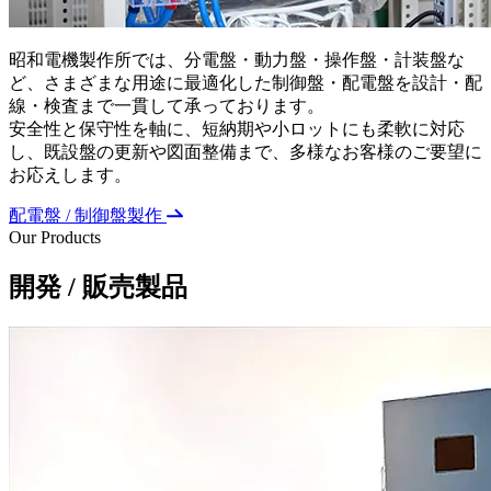
昭和電機製作所では、分電盤・動力盤・操作盤・計装盤な
ど、さまざまな用途に最適化した制御盤・配電盤を設計・配
線・検査まで一貫して承っております。
安全性と保守性を軸に、短納期や小ロットにも柔軟に対応
し、既設盤の更新や図面整備まで、多様なお客様のご要望に
お応えします。
配電盤 / 制御盤製作
Our Products
開発 / 販売製品