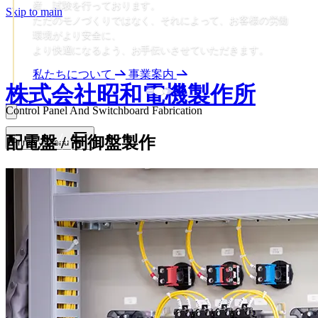
産、試験を行っております。
Skip to main
ただのモノづくりではなく、それによって、お客様の労働
環境がより安全に、
より快適になるよう、お手伝いさせていただきます。
私たちについて
事業案内
株式会社昭和電機製作所
Control Panel And Switchboard Fabrication
ホーム
配電盤 / 制御盤製作
Primary Menu
お知らせ
私たちについて
お知らせ
事業案内
私たちについて
採用情報
お問い合わせ
サイト利用規定
プライバシーポリシー